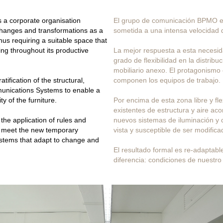
a corporate organisation
El grupo de comunicación BPMO es
changes and transformations as a
sometida a una intensa velocidad 
thus requiring a suitable space that
king throughout its productive
La mejor respuesta a esta necesi
grado de flexibilidad en la distribu
mobiliario anexo. El protagonismo
tification of the structural,
componen los equipos de trabajo.
munications Systems to enable a
ty of the furniture.
Por encima de esta zona libre y fle
existentes de estructura y aire aco
 the application of rules and
nuevos sistemas de iluminación y 
o meet the new temporary
vista y susceptible de ser modifica
ystems that adapt to change and
El resultado formal es re-adaptable
diferencia: condiciones de nuestro